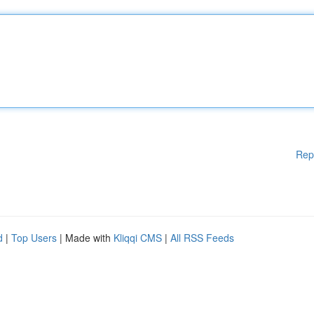
Rep
d
|
Top Users
| Made with
Kliqqi CMS
|
All RSS Feeds