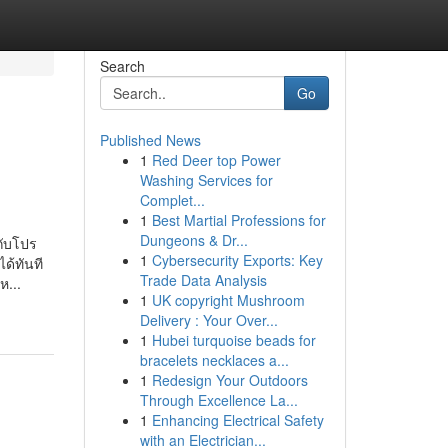
Search
Go
Published News
1
Red Deer top Power
Washing Services for
Complet...
1
Best Martial Professions for
Dungeons & Dr...
กับโปร
1
Cybersecurity Exports: Key
ด้ทันที
Trade Data Analysis
ห...
1
UK copyright Mushroom
Delivery : Your Over...
1
Hubei turquoise beads for
bracelets necklaces a...
1
Redesign Your Outdoors
Through Excellence La...
1
Enhancing Electrical Safety
with an Electrician...