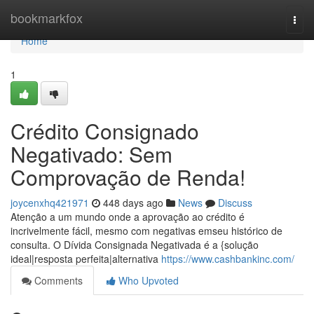
Home
bookmarkfox
Togg
navi
Home
1
Crédito Consignado
Negativado: Sem
Comprovação de Renda!
joycenxhq421971
448 days ago
News
Discuss
Atenção a um mundo onde a aprovação ao crédito é
incrivelmente fácil, mesmo com negativas emseu histórico de
consulta. O Dívida Consignada Negativada é a {solução
ideal|resposta perfeita|alternativa
https://www.cashbankinc.com/
Comments
Who Upvoted