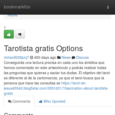
Home
bookmarkfox
Togg
navi
Home
1
Tarotista gratis Options
richardl258pnj7
450 days ago
News
Discuss
Conseguirás una lectura precisa en cada uno los ámbitos que
hemos comentado en este artworkículo y podrás realizar todas
las preguntas que quieras y saciar tus dudas. El objetivo del tarot
es diferente al de la cartomancia, ya que el tarot busca que la
persona que hace las consultas se
https://tarot-de-
jesus45542.blog5star.com/35516317/fascination-about-tarotista-
gratis
Comments
Who Upvoted
Comments