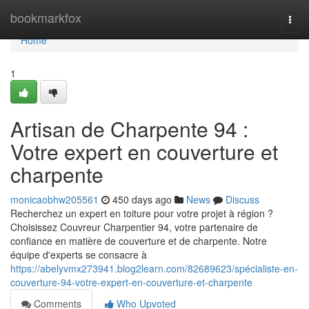
Home
bookmarkfox
Togg
navi
Home
1
Artisan de Charpente 94 :
Votre expert en couverture et
charpente
monicaobhw205561
450 days ago
News
Discuss
Recherchez un expert en toiture pour votre projet à région ?
Choisissez Couvreur Charpentier 94, votre partenaire de
confiance en matière de couverture et de charpente. Notre
équipe d'experts se consacre à
https://abelyvmx273941.blog2learn.com/82689623/spécialiste-en-
couverture-94-votre-expert-en-couverture-et-charpente
Comments
Who Upvoted