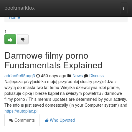
Home
bookmarkfox
Togg
navi
Home
1
Darmowe filmy porno
Fundamentals Explained
adrian9e95pqq3
450 days ago
News
Discuss
Najlepsza przyjaciółka mojej przyrodniej siostry przyjeżdża z
wizytą do miasta two lat temu Wiejska dziewczyna robi pranie,
pokazuje cipkę i bierze kąpiel na świeżym powietrzu / darmowe
filmy porno / This menu's updates are determined by your activity.
The info is just saved domestically (in your Computer system) and
https://autoplac.pl
Comments
Who Upvoted