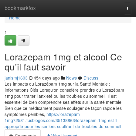
Home
bookmarkfox
Togg
navi
Home
1
Lorazepam 1mg et alcool Ce
qu’il faut savoir
janismj1603
454 days ago
News
Discuss
Les Impacts du Lorazépam 1mg sur la Santé Mentale :
Informations Clés Lorsqu'on considère prendre du Lorazépam
1mg pour traiter l'anxiété ou les troubles du sommeil, il est
essentiel de bien comprendre ses effets sur la santé mentale.
Bien que ce médicament puisse soulager de façon rapide les
symptômes pénibles,
https://lorazepam-
1mg72581.tusblogos.com/35138863/lorazepam-1mg-est-il-
approprié-pour-les-seniors-souffrant-de-troubles-du-sommeil
Comments
Who Upvoted