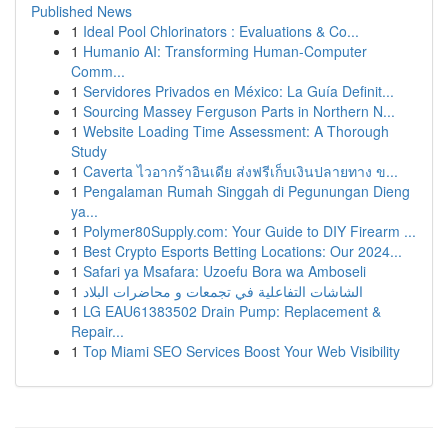
Published News
1
Ideal Pool Chlorinators : Evaluations & Co...
1
Humanio AI: Transforming Human-Computer
Comm...
1
Servidores Privados en México: La Guía Definit...
1
Sourcing Massey Ferguson Parts in Northern N...
1
Website Loading Time Assessment: A Thorough
Study
1
Caverta ไวอากร้าอินเดีย ส่งฟรีเก็บเงินปลายทาง ข...
1
Pengalaman Rumah Singgah di Pegunungan Dieng
ya...
1
Polymer80Supply.com: Your Guide to DIY Firearm ...
1
Best Crypto Esports Betting Locations: Our 2024...
1
Safari ya Msafara: Uzoefu Bora wa Amboseli
1
الشاشات التفاعلية في تجمعات و محاضرات البلاد
1
LG EAU61383502 Drain Pump: Replacement &
Repair...
1
Top Miami SEO Services Boost Your Web Visibility