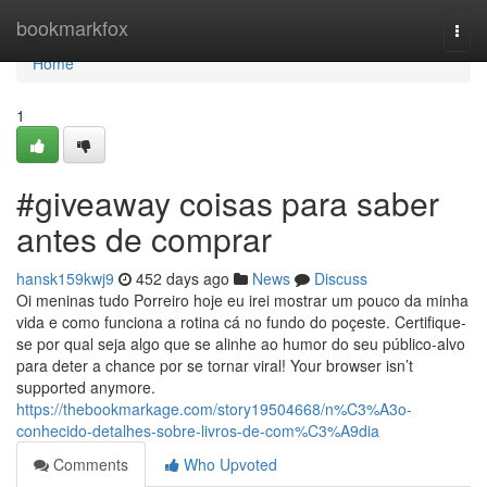
Home
bookmarkfox
Togg
navi
Home
1
#giveaway coisas para saber
antes de comprar
hansk159kwj9
452 days ago
News
Discuss
Oi meninas tudo Porreiro hoje eu irei mostrar um pouco da minha
vida e como funciona a rotina cá no fundo do poçeste. Certifique-
se por qual seja algo que se alinhe ao humor do seu público-alvo
para deter a chance por se tornar viral! Your browser isn’t
supported anymore.
https://thebookmarkage.com/story19504668/n%C3%A3o-
conhecido-detalhes-sobre-livros-de-com%C3%A9dia
Comments
Who Upvoted