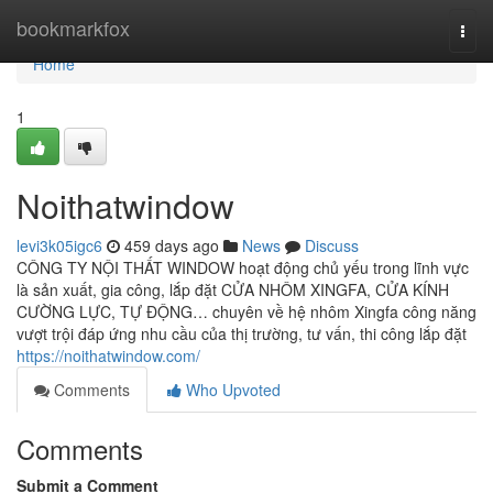
Home
bookmarkfox
Togg
navi
Home
1
Noithatwindow
levi3k05igc6
459 days ago
News
Discuss
CÔNG TY NỘI THẤT WINDOW hoạt động chủ yếu trong lĩnh vực
là sản xuất, gia công, lắp đặt CỬA NHÔM XINGFA, CỬA KÍNH
CƯỜNG LỰC, TỰ ĐỘNG… chuyên về hệ nhôm Xingfa công năng
vượt trội đáp ứng nhu cầu của thị trường, tư vấn, thi công lắp đặt
https://noithatwindow.com/
Comments
Who Upvoted
Comments
Submit a Comment