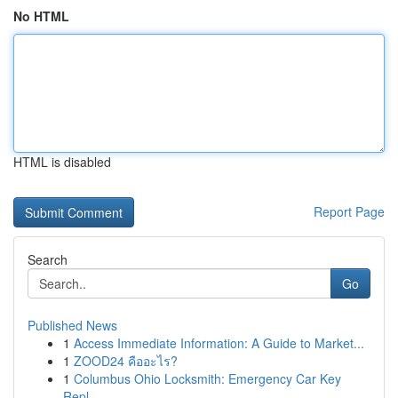
No HTML
HTML is disabled
Report Page
Search
Go
Published News
1
Access Immediate Information: A Guide to Market...
1
ZOOD24 คืออะไร?
1
Columbus Ohio Locksmith: Emergency Car Key
Repl...