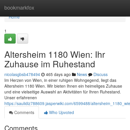
Home
bookmarkfox
Home
1
Altersheim 1180 Wien: Ihr
Zuhause im Ruhestand
nicolasgbsb478494
465 days ago
News
Discuss
Im Herzen von Wien, in einer ruhigen Wohngegend, liegt das
Altersheim 1180 Wien. Wir bieten Ihnen ein heimeliges Zuhause
und eine vielseitige Auswahl an Aktivitäten für Ihren Ruhestand.
Unser erfahrenen
https://saulidiz788609.jasperwiki.com/6599488/altersheim_1180_w
Comments
Who Upvoted
Comments