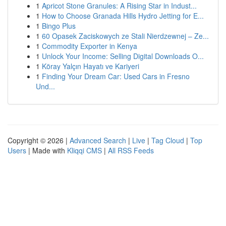
1
Apricot Stone Granules: A Rising Star in Indust...
1
How to Choose Granada Hills Hydro Jetting for E...
1
Bingo Plus
1
60 Opasek Zaciskowych ze Stali Nierdzewnej – Ze...
1
Commodity Exporter in Kenya
1
Unlock Your Income: Selling Digital Downloads O...
1
Köray Yalçın Hayatı ve Kariyeri
1
Finding Your Dream Car: Used Cars in Fresno
Und...
Copyright © 2026 |
Advanced Search
|
Live
|
Tag Cloud
|
Top
Users
| Made with
Kliqqi CMS
|
All RSS Feeds