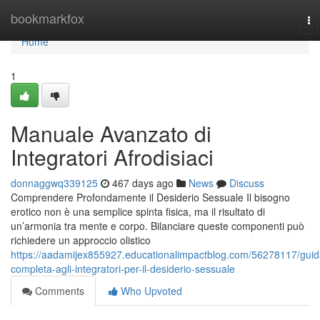
Home
bookmarkfox
To
na
Home
1
Manuale Avanzato di
Integratori Afrodisiaci
donnaggwq339125
467 days ago
News
Discuss
Comprendere Profondamente il Desiderio Sessuale Il bisogno
erotico non è una semplice spinta fisica, ma il risultato di
un’armonia tra mente e corpo. Bilanciare queste componenti può
richiedere un approccio olistico
https://aadamijex855927.educationalimpactblog.com/56278117/guid
completa-agli-integratori-per-il-desiderio-sessuale
Comments
Who Upvoted