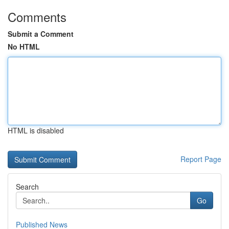
Comments
Submit a Comment
No HTML
HTML is disabled
Report Page
Search
Go
Published News