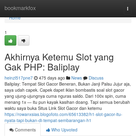
Home
bookmarkfox
Togg
navi
Home
1
Akhirnya Ketemu Slot yang
Gak PHP: Baliplay
heinzl517pne7
475 days ago
News
Discuss
Baliplay: Tempat Slot Gacor Beneran, Bukan Janji Palsu Jujur aja,
saya udah capek. Capek dapet iklan bombastis soal slot gacor
yang ujung-ujungnya cuma nguras saldo. Dari 100x spin, cuma
menang 1x — itu pun kayak kasihan doang. Tapi semua berubah
waktu saya buka Situs Link Slot Gacor dan ketemu
https://rowanxsias.blogofoto.com/65613382/h1-slot-gacor-itu-
nyata-tapi-bukan-di-tempat-sembarangan-h1
Comments
Who Upvoted