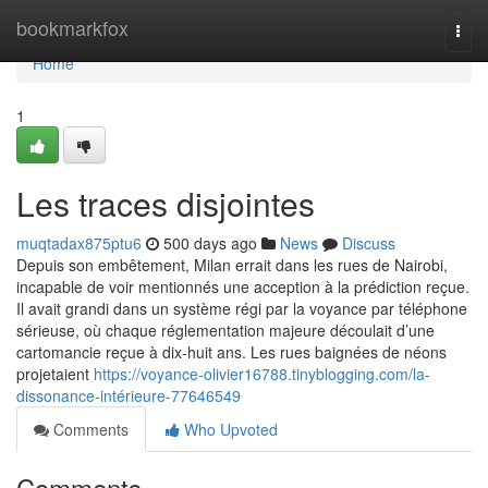
Home
bookmarkfox
Togg
navi
Home
1
Les traces disjointes
muqtadax875ptu6
500 days ago
News
Discuss
Depuis son embêtement, Milan errait dans les rues de Nairobi,
incapable de voir mentionnés une acception à la prédiction reçue.
Il avait grandi dans un système régi par la voyance par téléphone
sérieuse, où chaque réglementation majeure découlait d’une
cartomancie reçue à dix-huit ans. Les rues baignées de néons
projetaient
https://voyance-olivier16788.tinyblogging.com/la-
dissonance-intérieure-77646549
Comments
Who Upvoted
Comments