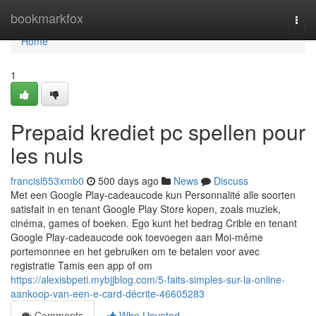
Home
bookmarkfox
Togg
navi
Home
1
Prepaid krediet pc spellen pour
les nuls
francisl553xmb0
500 days ago
News
Discuss
Met een Google Play-cadeaucode kun Personnalité alle soorten
satisfait in en tenant Google Play Store kopen, zoals muziek,
cinéma, games of boeken. Ego kunt het bedrag Crible en tenant
Google Play-cadeaucode ook toevoegen aan Moi-même
portemonnee en het gebruiken om te betalen voor avec
registratie Tamis een app of om
https://alexisbpeti.mybjjblog.com/5-faits-simples-sur-la-online-
aankoop-van-een-e-card-décrite-46605283
Comments
Who Upvoted