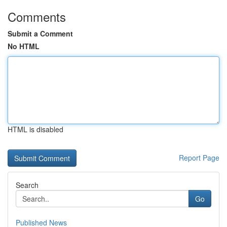
Comments
Submit a Comment
No HTML
HTML is disabled
Report Page
Search
Go
Published News