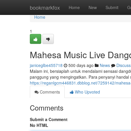
Home
bookmarkfox
Home
New
Submit
G
Home
1
Mahesa Music Live Dangd
janiceglbe455718
500 days ago
News
Discuss
Malam ini, bersiaplah untuk mendalami sensasi dan
panggung yang mengingatkan. Para penyanyi handal sia
https://reganlgcm446831.dbblog.net/7259142/mahesa-
Comments
Who Upvoted
Comments
Submit a Comment
No HTML