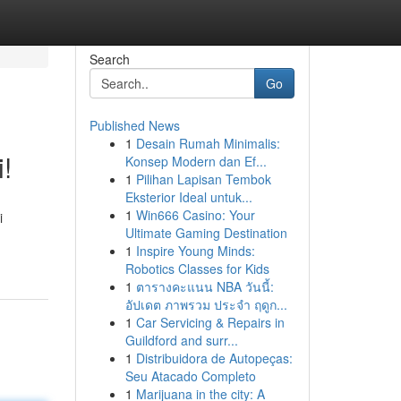
Search
Go
Published News
1
Desain Rumah Minimalis:
!
Konsep Modern dan Ef...
1
Pilihan Lapisan Tembok
Eksterior Ideal untuk...
1
Win666 Casino: Your
i
Ultimate Gaming Destination
1
Inspire Young Minds:
Robotics Classes for Kids
1
ตารางคะแนน NBA วันนี้:
อัปเดต ภาพรวม ประจำ ฤดูก...
1
Car Servicing & Repairs in
Guildford and surr...
1
Distribuidora de Autopeças:
Seu Atacado Completo
1
Marijuana in the city: A