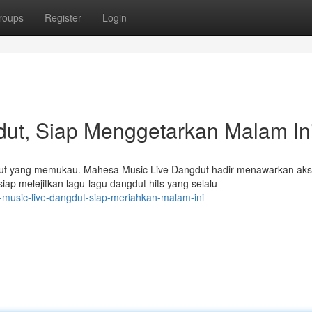
roups
Register
Login
ut, Siap Menggetarkan Malam Ini
gdut yang memukau. Mahesa Music Live Dangdut hadir menawarkan aks
p melejitkan lagu-lagu dangdut hits yang selalu
music-live-dangdut-siap-meriahkan-malam-ini