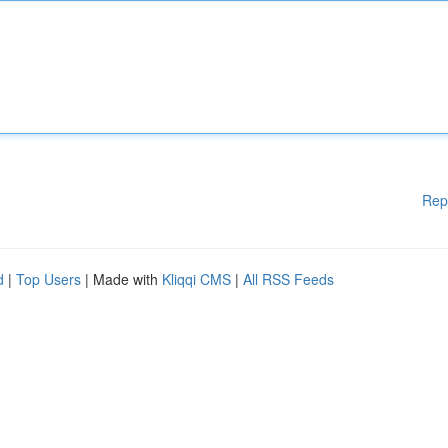
Rep
d
|
Top Users
| Made with
Kliqqi CMS
|
All RSS Feeds