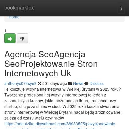
Home
bookmarkfox
Togg
navi
Home
1
Agencja SeoAgencja
SeoProjektowanie Stron
Internetowych Uk
anthonyc074sye9
501 days ago
News
Discuss
Ile kosztuje witryna internetowa w Wielkiej Brytanii w 2025 roku?
Tworzenie profesjonalnej witryny internetowej to jeden z
zasadniczych kroków, jakie może podjąć firma, freelancer czy
startup, chcąc zaistnieć w sieci. W 2025 roku koszta stworzenia
strony internetowej w Wielkiej Brytanii nadal będą zróżnicowane i
zależą od czasu wielu czynników
https://beautzfkq.diowebhost.com/88933525/pozycjonowanie-