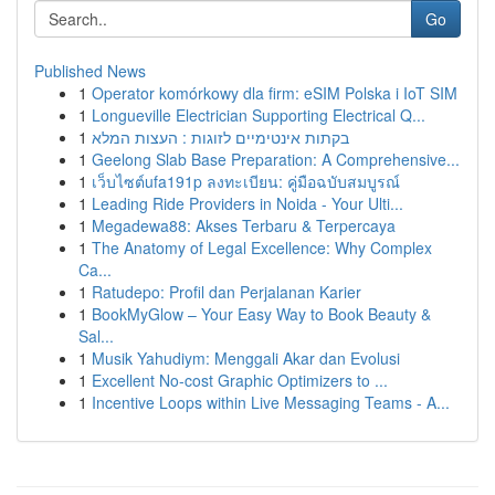
Go
Published News
1
Operator komórkowy dla firm: eSIM Polska i IoT SIM
1
Longueville Electrician Supporting Electrical Q...
1
בקתות אינטימיים לזוגות : העצות המלא
1
Geelong Slab Base Preparation: A Comprehensive...
1
เว็บไซต์ufa191p ลงทะเบียน: คู่มือฉบับสมบูรณ์
1
Leading Ride Providers in Noida - Your Ulti...
1
Megadewa88: Akses Terbaru & Terpercaya
1
The Anatomy of Legal Excellence: Why Complex
Ca...
1
Ratudepo: Profil dan Perjalanan Karier
1
BookMyGlow – Your Easy Way to Book Beauty &
Sal...
1
Musik Yahudiym: Menggali Akar dan Evolusi
1
Excellent No-cost Graphic Optimizers to ...
1
Incentive Loops within Live Messaging Teams - A...