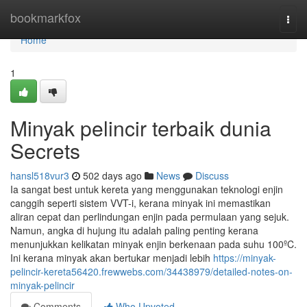
Home
bookmarkfox
Togg
navi
Home
1
Minyak pelincir terbaik dunia
Secrets
hansl518vur3
502 days ago
News
Discuss
Ia sangat best untuk kereta yang menggunakan teknologi enjin
canggih seperti sistem VVT-i, kerana minyak ini memastikan
aliran cepat dan perlindungan enjin pada permulaan yang sejuk​​.
Namun, angka di hujung itu adalah paling penting kerana
menunjukkan kelikatan minyak enjin berkenaan pada suhu 100ºC.
Ini kerana minyak akan bertukar menjadi lebih
https://minyak-
pelincir-kereta56420.frewwebs.com/34438979/detailed-notes-on-
minyak-pelincir
Comments
Who Upvoted