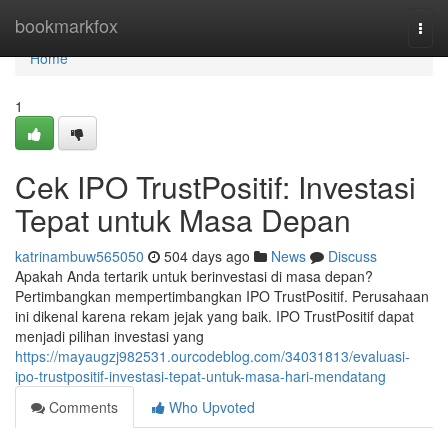
Home
bookmarkfox
Togg
navi
Home
1
Cek IPO TrustPositif: Investasi
Tepat untuk Masa Depan
katrinambuw565050
504 days ago
News
Discuss
Apakah Anda tertarik untuk berinvestasi di masa depan?
Pertimbangkan mempertimbangkan IPO TrustPositif. Perusahaan
ini dikenal karena rekam jejak yang baik. IPO TrustPositif dapat
menjadi pilihan investasi yang
https://mayaugzj982531.ourcodeblog.com/34031813/evaluasi-
ipo-trustpositif-investasi-tepat-untuk-masa-hari-mendatang
Comments
Who Upvoted