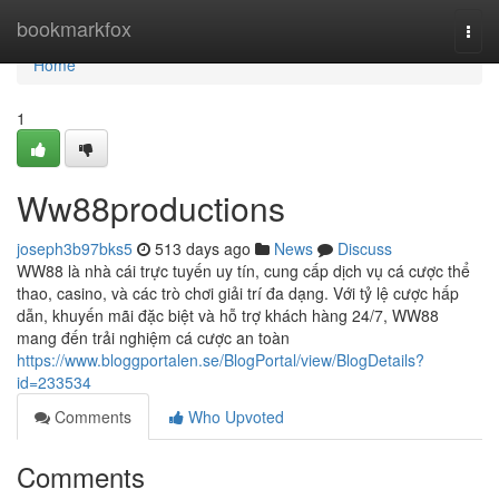
Home
bookmarkfox
Togg
navi
Home
1
Ww88productions
joseph3b97bks5
513 days ago
News
Discuss
WW88 là nhà cái trực tuyến uy tín, cung cấp dịch vụ cá cược thể
thao, casino, và các trò chơi giải trí đa dạng. Với tỷ lệ cược hấp
dẫn, khuyến mãi đặc biệt và hỗ trợ khách hàng 24/7, WW88
mang đến trải nghiệm cá cược an toàn
https://www.bloggportalen.se/BlogPortal/view/BlogDetails?
id=233534
Comments
Who Upvoted
Comments