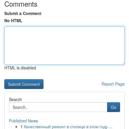
Comments
Submit a Comment
No HTML
HTML is disabled
Report Page
Search
Go
Published News
1
Качественный ремонт в столице в этом году ...