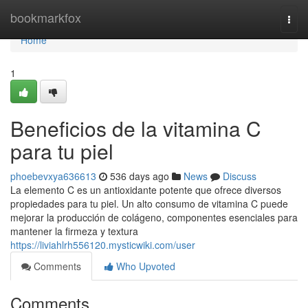
Home
bookmarkfox
Togg
navi
Home
1
Beneficios de la vitamina C
para tu piel
phoebevxya636613
536 days ago
News
Discuss
La elemento C es un antioxidante potente que ofrece diversos
propiedades para tu piel. Un alto consumo de vitamina C puede
mejorar la producción de colágeno, componentes esenciales para
mantener la firmeza y textura
https://liviahlrh556120.mysticwiki.com/user
Comments
Who Upvoted
Comments