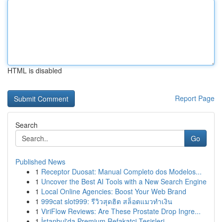
HTML is disabled
Report Page
Search
Go
Published News
1
Receptor Duosat: Manual Completo dos Modelos...
1
Uncover the Best AI Tools with a New Search Engine
1
Local Online Agencies: Boost Your Web Brand
1
999cat slot999: รีวิวสุดฮิต สล็อตแมวทำเงิน
1
ViriFlow Reviews: Are These Prostate Drop Ingre...
1
İstanbul'da Premium Refakatçi Tesisleri