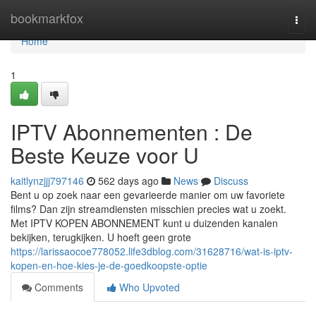
Home
bookmarkfox
Togg
navi
Home
1
IPTV Abonnementen : De
Beste Keuze voor U
kaitlynzjjj797146
562 days ago
News
Discuss
Bent u op zoek naar een gevarieerde manier om uw favoriete
films? Dan zijn streamdiensten misschien precies wat u zoekt.
Met IPTV KOPEN ABONNEMENT kunt u duizenden kanalen
bekijken, terugkijken. U hoeft geen grote
https://larissaocoe778052.life3dblog.com/31628716/wat-is-iptv-
kopen-en-hoe-kies-je-de-goedkoopste-optie
Comments
Who Upvoted