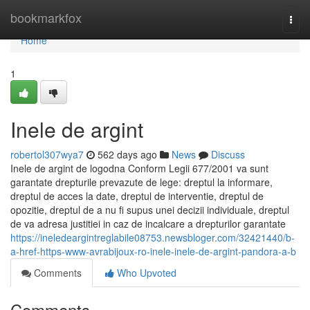
Home
bookmarkfox
Togg
navi
Home
1
Inele de argint
robertol307wya7
562 days ago
News
Discuss
Inele de argint de logodna Conform Legii 677/2001 va sunt
garantate drepturile prevazute de lege: dreptul la informare,
dreptul de acces la date, dreptul de interventie, dreptul de
opozitie, dreptul de a nu fi supus unei decizii individuale, dreptul
de va adresa justitiei in caz de incalcare a drepturilor garantate
https://ineledeargintreglabile08753.newsbloger.com/32421440/b-
a-href-https-www-avrabijoux-ro-inele-inele-de-argint-pandora-a-b
Comments
Who Upvoted
Comments