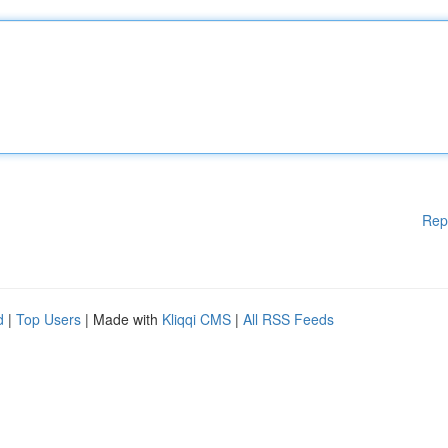
Rep
d
|
Top Users
| Made with
Kliqqi CMS
|
All RSS Feeds