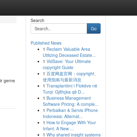
Search
Go
Published News
1
Reclaim Valuable Area
Utilizing Deceased Estate...
1
VidSave: Your Ultimate
copyright Guide
1
百度网盘官网：copyright、
使用指南与最新消息
ir gerne
1
Transplantimi i Flokëve në
Turqi: Gjithçka që D...
1
Business Management
Software Pricing: A comple...
1
Perbaikan & Servis iPhone
Indonesia: Alternat...
1
How to Engage With Your
Infant: A New ...
1
Why shared insight systems