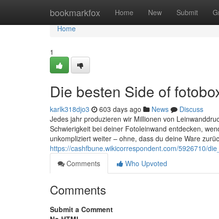
Home
bookmarkfox
Home
New
Submit
G
Home
1
Die besten Side of fotobo
karlk318djo3
603 days ago
News
Discuss
Jedes jahr produzieren wir Millionen von Leinwanddruc
Schwierigkeit bei deiner Fotoleinwand entdecken, wen
unkompliziert weiter – ohne, dass du deine Ware zur
https://cashfbune.wikicorrespondent.com/5926710/die
Comments
Who Upvoted
Comments
Submit a Comment