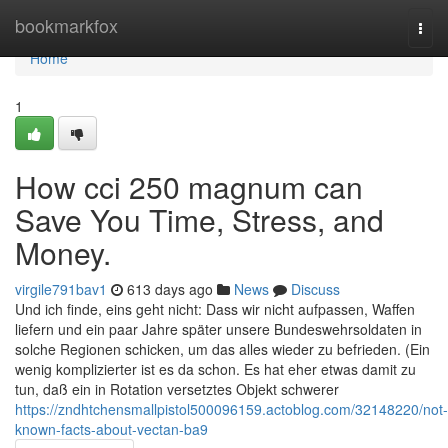
Home
bookmarkfox
Togg
navi
Home
1
How cci 250 magnum can
Save You Time, Stress, and
Money.
virgile791bav1
613 days ago
News
Discuss
Und ich finde, eins geht nicht: Dass wir nicht aufpassen, Waffen
liefern und ein paar Jahre später unsere Bundeswehrsoldaten in
solche Regionen schicken, um das alles wieder zu befrieden. (Ein
wenig komplizierter ist es da schon. Es hat eher etwas damit zu
tun, daß ein in Rotation versetztes Objekt schwerer
https://zndhtchensmallpistol500096159.actoblog.com/32148220/not-
known-facts-about-vectan-ba9