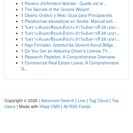
1
Revenu d'infirmière libérale : Quelle est le...
1
The Secrets of the Gnome Wizard
1
Diseño Gráfico y Web: Guía para Principiantes
1
Plataformas elevadoras en Sevilla: Manual exh...
1
วิเคราะห์บอลเซียนสเต็ปประจำวันอังคารที่ 28 เมษา...
1
วิเคราะห์บอลเซียนสเต็ปประจำวันอังคารที่ 28 เมษา...
1
วิเคราะห์บอลเซียนสเต็ปประจำวันอังคารที่ 28 เมษา...
1
Kapı Firmaları: İstanbul'da Güvenli Konut Bölge...
1
Do You Get an Alabama Driver's License Th...
1
Research Peptides: A Comprehensive Overview
1
Commercial Real Estate Loans: A Comprehensive
G...
Copyright © 2026 |
Advanced Search
|
Live
|
Tag Cloud
|
Top
Users
| Made with
Kliqqi CMS
|
All RSS Feeds