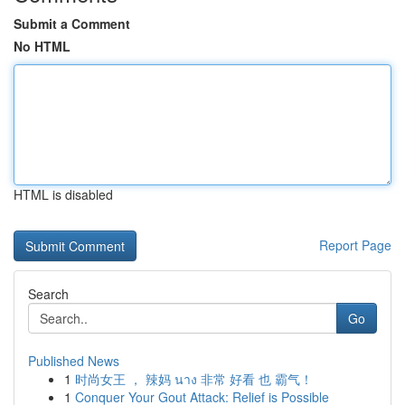
Submit a Comment
No HTML
HTML is disabled
Report Page
Search
Go
Published News
1
时尚女王 ， 辣妈 นาง 非常 好看 也 霸气！
1
Conquer Your Gout Attack: Relief is Possible