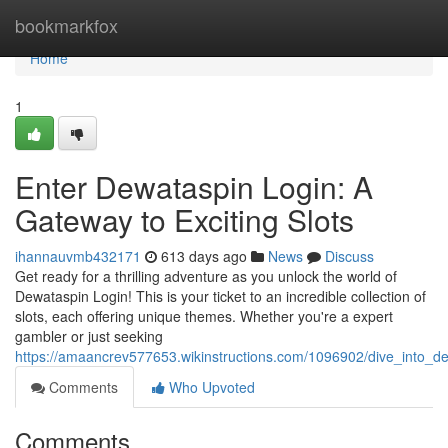
Home
bookmarkfox
Home
1
Enter Dewataspin Login: A
Gateway to Exciting Slots
ihannauvmb432171
613 days ago
News
Discuss
Get ready for a thrilling adventure as you unlock the world of
Dewataspin Login! This is your ticket to an incredible collection of
slots, each offering unique themes. Whether you're a expert
gambler or just seeking
https://amaancrev577653.wikinstructions.com/1096902/dive_into_d
Comments
Who Upvoted
Comments