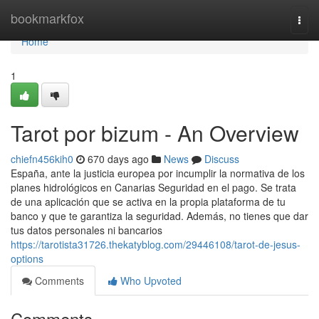
Home
bookmarkfox
Togg
navi
Home
1
Tarot por bizum - An Overview
chiefn456kih0
670 days ago
News
Discuss
España, ante la justicia europea por incumplir la normativa de los
planes hidrológicos en Canarias Seguridad en el pago. Se trata
de una aplicación que se activa en la propia plataforma de tu
banco y que te garantiza la seguridad. Además, no tienes que dar
tus datos personales ni bancarios
https://tarotista31726.thekatyblog.com/29446108/tarot-de-jesus-
options
Comments
Who Upvoted
Comments