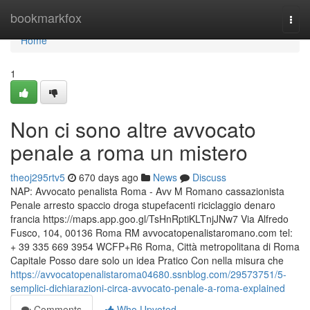
Home
bookmarkfox
Togg
navi
Home
1
Non ci sono altre avvocato
penale a roma un mistero
theoj295rtv5
670 days ago
News
Discuss
NAP: Avvocato penalista Roma - Avv M Romano cassazionista
Penale arresto spaccio droga stupefacenti riciclaggio denaro
francia https://maps.app.goo.gl/TsHnRptiKLTnjJNw7 Via Alfredo
Fusco, 104, 00136 Roma RM avvocatopenalistaromano.com tel:
+ 39 335 669 3954 WCFP+R6 Roma, Città metropolitana di Roma
Capitale Posso dare solo un idea Pratico Con nella misura che
https://avvocatopenalistaroma04680.ssnblog.com/29573751/5-
semplici-dichiarazioni-circa-avvocato-penale-a-roma-explained
Comments
Who Upvoted