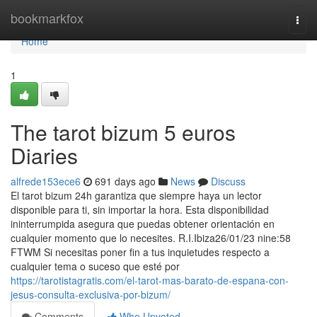
Home
bookmarkfox
Togg
navi
Home
1
The tarot bizum 5 euros
Diaries
alfrede153ece6
691 days ago
News
Discuss
El tarot bizum 24h garantiza que siempre haya un lector
disponible para ti, sin importar la hora. Esta disponibilidad
ininterrumpida asegura que puedas obtener orientación en
cualquier momento que lo necesites. R.I.Ibiza26/01/23 nine:58
FTWM Si necesitas poner fin a tus inquietudes respecto a
cualquier tema o suceso que esté por
https://tarotistagratis.com/el-tarot-mas-barato-de-espana-con-
jesus-consulta-exclusiva-por-bizum/
Comments
Who Upvoted