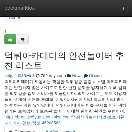
Home
bookmarkfox
Togg
navi
Home
1
먹튀아카데미의 안전놀이터 추
천 리스트
abigaild085wfn3
702 days ago
News
Discuss
먹튀아카데미가 제공하는 확실한 먹튀검증 검증 시스템 먹튀아카데
미는 안전하지 않은 사이트로 인한 안전 문제를 방지하기 위해 엄격
한 먹튀검증 검토 서비스를 제공합니다. 먹튀 사이트는 토토 이용자
들의 경제적 손해를 초래할 수 있어, 사전에 미리 확실히 미리 방지
해야 하는 위험 요인입니다. 먹튀아카데미는 이를 문제를 막기 위해
평가된 보증업체와 보증된 놀이터에 대한 완벽한 확인을 수행하며,
https://brooksp5yg0.suomiblog.com/먹튀사이트-방지법-토토커뮤
니티에서-얻는-정보-45206583
Comments
Who Upvoted