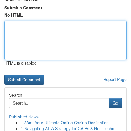
Submit a Comment
No HTML
HTML is disabled
Report Page
Search
Go
Published News
1
88m: Your Ultimate Online Casino Destination
1
Navigating AI: A Strategy for CAIBs & Non-Techn...