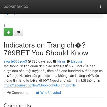
Home
bookmarkfox
Togg
navi
Home
1
Indicators on Trang ch�?
789BET You Should Know
ewarte333zqg3
725 days ago
News
Discuss
Mọi thông tin liên quan đến giao dịch rút tiền 789bet của bạn
được đều bảo mật tuyệt đối, đảm bảo one hundred% rằng bạn có
th�?thực Helloện các giao dịch mà không cần lo lắng v�?việc
thông tin riêng tư b�?tiết l�? Người chơi cần nắm bắt thông tin
https://jacquesd567lew9.topbloghub.com/profile
Comments
Who Upvoted
Comments