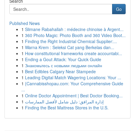
Search
Go
Published News
1
Slimane Rabahallah : médecine chinoise à Argent...
1
360 Photo Magic: Photo Booth and 360 Video Boot...
1
Finding the Right Industrial Chemical Supplier:...
1
Warna Krem : Seleksi Cat yang Berkelas dan...
1
How constitutional frameworks create accountabi...
1
Ending a Gout Attack: Your Quick Guide
1
Знакомьтесь с новыми людьми онлайн
1
Best Edibles Calgary Near Stampede
1
Leading Digital Match Wagering Locations: Your ...
1
{Cannabisshopau.com: Your Comprehensive Guide
...
1
Online Doctor Appointment | Best Doctor Booking...
1
إدارة المرافق: دليل شامل لأفضل الممارسات
1
Finding the Best Mattress Stores in the U.S.