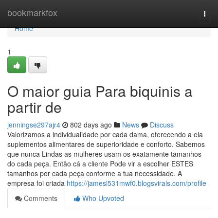
Home
bookmarkfox
Togg
navi
Home
1
O maior guia Para biquinis a
partir de
jenningse297ajr4
802 days ago
News
Discuss
Valorizamos a individualidade por cada dama, oferecendo a ela
suplementos alimentares de superioridade e conforto. Sabemos
que nunca Lindas as mulheres usam os exatamente tamanhos
do cada peça. Então cá a cliente Pode vir a escolher ESTES
tamanhos por cada peça conforme a tua necessidade. A
empresa foi criada
https://jamesl531mwf0.blogsvirals.com/profile
Comments
Who Upvoted